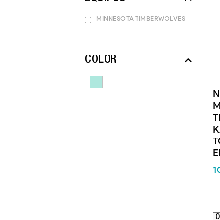
MINNESOTA TIMBERWOLVES
COLOR
N
M
T
K
T
E
1